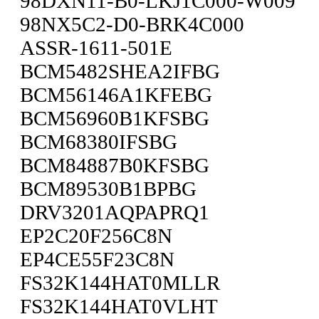
98DXN11-B0-LKJ1C000-W009
98NX5C2-D0-BRK4C000
ASSR-1611-501E
BCM5482SHEA2IFBG
BCM56146A1KFEBG
BCM56960B1KFSBG
BCM68380IFSBG
BCM84887B0KFSBG
BCM89530B1BPBG
DRV3201AQPAPRQ1
EP2C20F256C8N
EP4CE55F23C8N
FS32K144HAT0MLLR
FS32K144HAT0VLHT