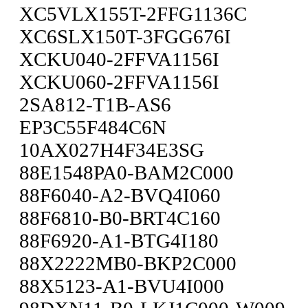
XC5VLX155T-2FFG1136C
XC6SLX150T-3FGG676I
XCKU040-2FFVA1156I
XCKU060-2FFVA1156I
2SA812-T1B-AS6
EP3C55F484C6N
10AX027H4F34E3SG
88E1548PA0-BAM2C000
88F6040-A2-BVQ4I060
88F6810-B0-BRT4C160
88F6920-A1-BTG4I180
88X2222MB0-BKP2C000
88X5123-A1-BVU4I000