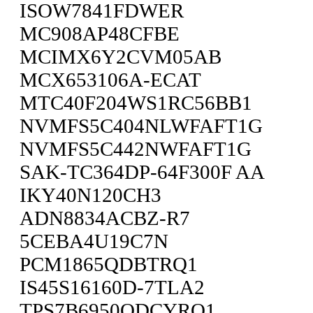
ISOW7841FDWER
MC908AP48CFBE
MCIMX6Y2CVM05AB
MCX653106A-ECAT
MTC40F204WS1RC56BB1
NVMFS5C404NLWFAFT1G
NVMFS5C442NWFAFT1G
SAK-TC364DP-64F300F AA
IKY40N120CH3
ADN8834ACBZ-R7
5CEBA4U19C7N
PCM1865QDBTRQ1
IS45S16160D-7TLA2
TPS7B6950QDCYRQ1