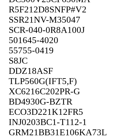
R5F212D8SNFP#V2
SSR21NV-M35047
SCR-040-0R8A100J
501645-4020
55755-0419
S8JC
DDZ18ASF
TLP560G(IFT5,F)
XC6216C202PR-G
BD4930G-BZTR
ECO3D221K12FR5
INJ0203BC1-T112-1
GRM21BB31E106KA73L