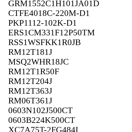
GRM1552C1H101JA01D
CTFE4018C-220M-D1
PKP1112-102K-D1
ERS1CM331F12P50TM
RSS1WSFKK1R0JB
RM12T181J
MSQ2WHR18JC
RM12T1R50F
RM12T204J
RM12T363J
RM06T361J
0603N102J500CT
0603B224K500CT
XC7A75T-2FG484I