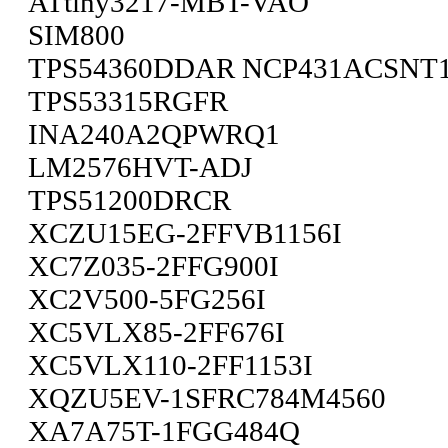
ATtiny3217-MBT-VAO
SIM800
TPS54360DDAR NCP431ACSNT
TPS53315RGFR
INA240A2QPWRQ1
LM2576HVT-ADJ
TPS51200DRCR
XCZU15EG-2FFVB1156I
XC7Z035-2FFG900I
XC2V500-5FG256I
XC5VLX85-2FF676I
XC5VLX110-2FF1153I
XQZU5EV-1SFRC784M4560
XA7A75T-1FGG484Q