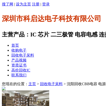
搜了网
|
设为主页
注册
|
登录
深圳市科启达电子科技有限公司
主营产品：IC 芯片 二三极管 电容电感 连
首页
收购电子
回收电子呆料
产品视频
资质证书
高价回收IC
联系我们
您现在的位置：
主页
>
回收电子呆料
> 沈阳回收CBB电容 电