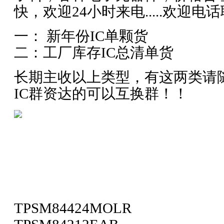
快，欢迎
24
小时来电
.....
欢迎电话
一：
新年份
IC
单颗货
二：工厂库存
IC
总清单货
长期主收以上类型，有这两类请
IC
群资达的可以互换群！！
TPSM84424MOLR